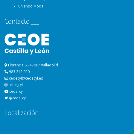
Uniendo Moda
Contacto ___
Florencia 8 - 47007 Valladolid
983 212 020
ceoecyl@ceoecyl.es
ceoe_cyl
ceoe_cyl
@ceoe_cyl
Localización __