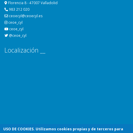
Florencia 8 - 47007 Valladolid
983 212 020
ceoecyl@ceoecyl.es
ceoe_cyl
ceoe_cyl
@ceoe_cyl
Localización __
USO DE COOKIES
. Utilizamos cookies propias y de terceros para