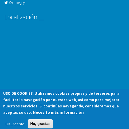
@ceoe_cyl
Localización __
USO DE COOKIES
. Utilizamos cookies propias y de terceros para
facilitar la navegación por nuestra web, así como para mejorar
© 2026 Confederación de Organizaciones Empresariales de Castilla y
nuestros servicios. Si continúas navegando, consideramos que
Necesito más información
aceptas su uso.
León
Aviso Legal
Política de Privacidad
Política de Cookies
OK, Acepto
No, gracias