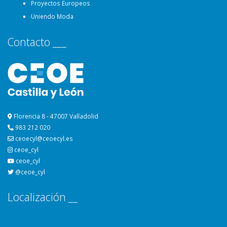
Proyectos Europeos
Uniendo Moda
Contacto ___
Florencia 8 - 47007 Valladolid
983 212 020
ceoecyl@ceoecyl.es
ceoe_cyl
ceoe_cyl
@ceoe_cyl
Localización __