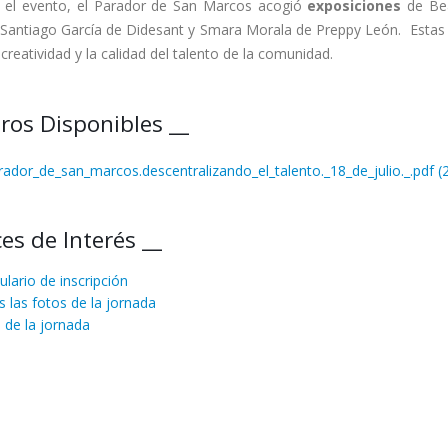
 el evento, el Parador de San Marcos acogió
exposiciones
de Bea
 Santiago García de Didesant y Smara Morala de Preppy León. Estas e
 creatividad y la calidad del talento de la comunidad.
ros Disponibles __
rador_de_san_marcos.descentralizando_el_talento._18_de_julio._.pdf (
es de Interés __
lario de inscripción
 las fotos de la jornada
 de la jornada