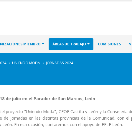
NIZACIONES MIEMBRO
ÁREAS DE TRABAJO
COMISIONES
V
2024
UNIENDO MODA
JORNADAS 2024
18 de julio en el Parador de San Marcos, León
del proyecto "Uniendo Moda", CEOE Castilla y León y la Consejería 
ie de jornadas en las distintas provincias de la Comunidad, con el 
a y León. En esa ocasión, contaremos con el apoyo de FELE León.