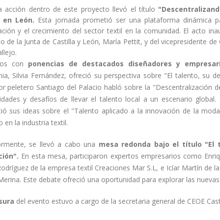
a acción dentro de este proyecto llevó el título
"Descentralizand
 en León.
Esta jornada prometió ser una plataforma dinámica pa
zación y el crecimiento del sector textil en la comunidad. El acto i
de la Junta de Castilla y León, María Pettit, y del vicepresidente d
llejo.
mos con
ponencias de destacados diseñadores y empresari
a, Silvia Fernández, ofreció su perspectiva sobre "El talento, su de
r peletero Santiago del Palacio habló sobre la "Descentralización d
idades y desafíos de llevar el talento local a un escenario globa
ió sus ideas sobre el "Talento aplicado a la innovación de la mod
 en la industria textil.
ormente, se llevó a cabo una
mesa redonda bajo el título "El t
ión".
En esta mesa, participaron expertos empresarios como Enri
odríguez de la empresa textil Creaciones Mar S.L, e Icíar Martín de la
erina. Este debate ofreció una oportunidad para explorar las nuevas t
sura
del evento estuvo a cargo de la secretaria general de CEOE Cast