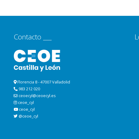
Contacto ___
L
Florencia 8 - 47007 Valladolid
983 212 020
ceoecyl@ceoecyl.es
ceoe_cyl
ceoe_cyl
@ceoe_cyl