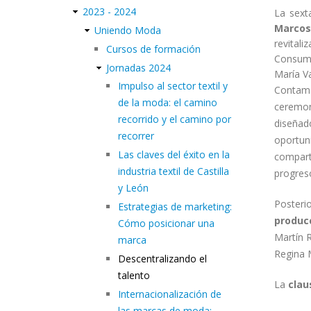
2023 - 2024
La sext
Marcos
Uniendo Moda
revitali
Cursos de formación
Consumo 
Jornadas 2024
María Va
Impulso al sector textil y
Conta
de la moda: el camino
ceremoni
recorrido y el camino por
diseñado
recorrer
oportun
Las claves del éxito en la
compart
industria textil de Castilla
progreso
y León
Posteri
Estrategias de marketing:
producc
Cómo posicionar una
Martín R
marca
Regina M
Descentralizando el
talento
La
clau
Internacionalización de
las marcas de moda: