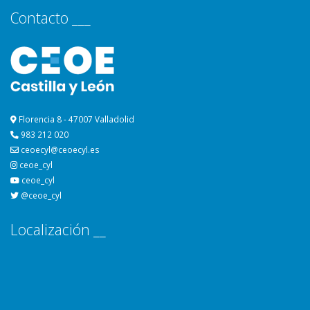
Contacto ___
Florencia 8 - 47007 Valladolid
983 212 020
ceoecyl@ceoecyl.es
ceoe_cyl
ceoe_cyl
@ceoe_cyl
Localización __