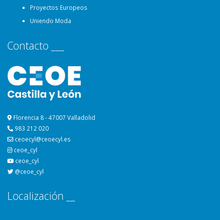
Proyectos Europeos
Uniendo Moda
Contacto ___
Florencia 8 - 47007 Valladolid
983 212 020
ceoecyl@ceoecyl.es
ceoe_cyl
ceoe_cyl
@ceoe_cyl
Localización __