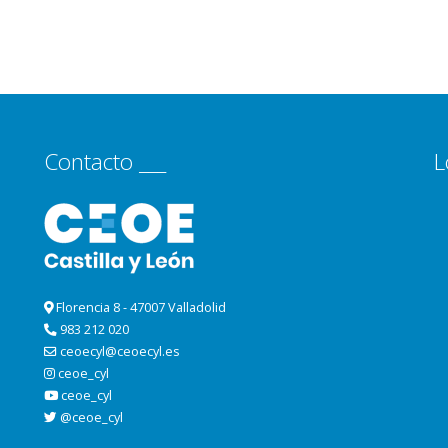
Contacto ___
L
Florencia 8 - 47007 Valladolid
983 212 020
ceoecyl@ceoecyl.es
ceoe_cyl
ceoe_cyl
@ceoe_cyl