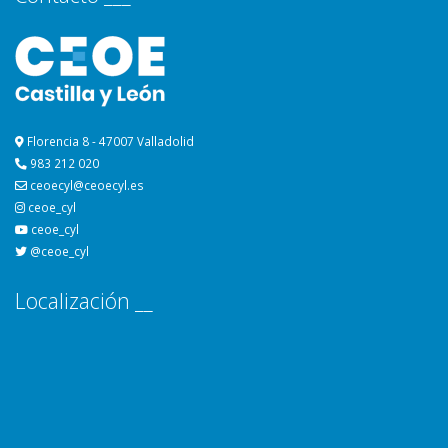
Florencia 8 - 47007 Valladolid
983 212 020
ceoecyl@ceoecyl.es
ceoe_cyl
ceoe_cyl
@ceoe_cyl
Localización __