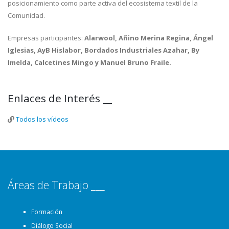
posicionamiento como parte activa del ecosistema textil de la
Comunidad.
Empresas participantes:
Alarwool, Añino Merina Regina, Ángel
Iglesias, AyB Hislabor, Bordados Industriales Azahar, By
Imelda, Calcetines Mingo y Manuel Bruno Fraile.
Enlaces de Interés __
Todos los vídeos
Áreas de Trabajo ___
Formación
Diálogo Social