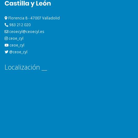
Florencia 8 - 47007 Valladolid
983 212 020
ceoecyl@ceoecyl.es
ceoe_cyl
ceoe_cyl
@ceoe_cyl
Localización __