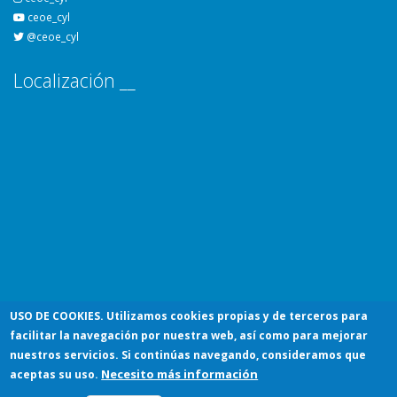
ceoe_cyl
@ceoe_cyl
Localización __
USO DE COOKIES
. Utilizamos cookies propias y de terceros para
facilitar la navegación por nuestra web, así como para mejorar
© 2026 Confederación de Organizaciones Empresariales de Castilla y
nuestros servicios. Si continúas navegando, consideramos que
Necesito más información
León
aceptas su uso.
Aviso Legal
Política de Privacidad
Política de Cookies