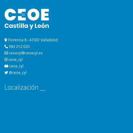
Florencia 8 - 47007 Valladolid
983 212 020
ceoecyl@ceoecyl.es
ceoe_cyl
ceoe_cyl
@ceoe_cyl
Localización __