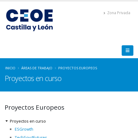
Zona Privada
INICIO
ÁREAS DE TRABAJO
PROYECTOS EUROPEOS
Proyectos en curso
Proyectos Europeos
Proyectos en curso
ESGrowth
TechSov4Futures