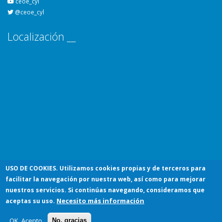
ceoe_cyl
@ceoe_cyl
Localización __
USO DE COOKIES
. Utilizamos cookies propias y de terceros para
facilitar la navegación por nuestra web, así como para mejorar
© 2026 Confederación de Organizaciones Empresariales de Castilla y
nuestros servicios. Si continúas navegando, consideramos que
Necesito más información
aceptas su uso.
León
Aviso Legal
Política de Privacidad
Política de Cookies
OK, Acepto
No, gracias