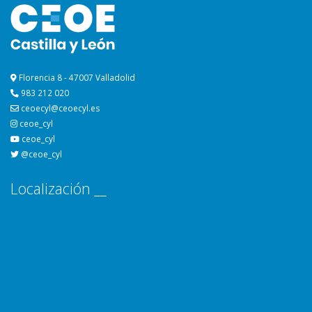
Florencia 8 - 47007 Valladolid
983 212 020
ceoecyl@ceoecyl.es
ceoe_cyl
ceoe_cyl
@ceoe_cyl
Localización __