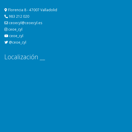
Florencia 8 - 47007 Valladolid
983 212 020
ceoecyl@ceoecyl.es
ceoe_cyl
ceoe_cyl
@ceoe_cyl
Localización __