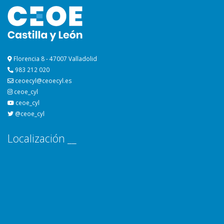
Florencia 8 - 47007 Valladolid
983 212 020
ceoecyl@ceoecyl.es
ceoe_cyl
ceoe_cyl
@ceoe_cyl
Localización __