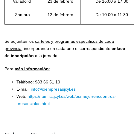
Valladolid
23 de febrero
De 16:00 a 17:30
Zamora
12 de febrero
De 10:00 a 11:30
Se adjuntan los
carteles y programas específicos de cada
provincia,
incorporando en cada uno el correspondiente
enlace
de inscripción
a la jornada.
Para
más información
:
Teléfono:
983 66 51 10
E-mail:
info@ioempresasjcyl.es
Web:
https://familia.jcyl.es/web/es/mujer/encuentros-
presenciales.html