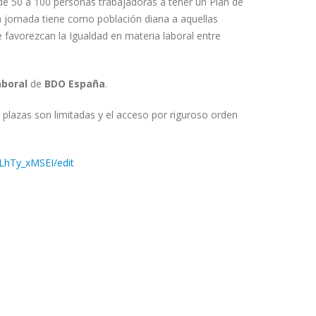
de 50 a 100 personas trabajadoras a tener un Plan de
a jornada tiene como población diana a aquellas
avorezcan la Igualdad en materia laboral entre
aboral
de
BDO España
.
plazas son limitadas y el acceso por riguroso orden
hTy_xMSEI/edit