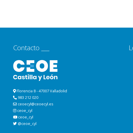
Contacto ___
L
Florencia 8 - 47007 Valladolid
983 212 020
ceoecyl@ceoecyl.es
ceoe_cyl
ceoe_cyl
@ceoe_cyl