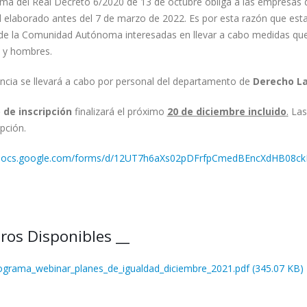
rma del Real Decreto 6/2020 de 13 de octubre obliga a las empresas 
d elaborado antes del 7 de marzo de 2022. Es por esta razón que est
e la Comunidad Autónoma interesadas en llevar a cabo medidas que f
 y hombres.
ncia se llevará a cabo por personal del departamento de
Derecho L
 de inscripción
finalizará el próximo
20 de diciembre incluido
.
Las 
ipción.
/docs.google.com/forms/d/12UT7h6aXs02pDFrfpCmedBEncXdHB08ckL
ros Disponibles __
ograma_webinar_planes_de_igualdad_diciembre_2021.pdf (345.07 KB)